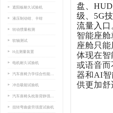
盘、HU
遮阳板耐久试验机
级、5G
液压制动钳、卡钳
流量入口
转动惯量检测
智能座舱
软轴测试
座舱只能
H点测量装置
体现在智
或语音而
电机耐久试验机
器和AI
汽车座椅力学综合性能试验机
供更加舒
冲击吸能试验机
汽车座椅头枕靠背静强度试验台
扭转弯曲疲劳强度试验机