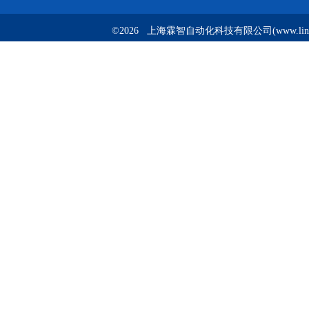
©2026 上海霖智自动化科技有限公司(www.linzh