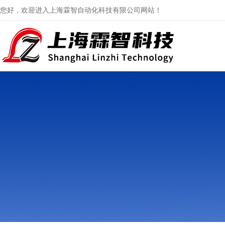
您好，欢迎进入上海霖智自动化科技有限公司网站！