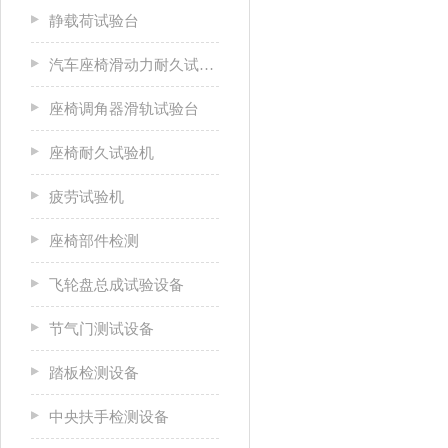
静载荷试验台
汽车座椅滑动力耐久试验台
座椅调角器滑轨试验台
座椅耐久试验机
疲劳试验机
座椅部件检测
飞轮盘总成试验设备
节气门测试设备
踏板检测设备
中央扶手检测设备