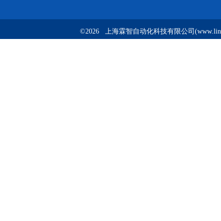
©2026 上海霖智自动化科技有限公司(www.linzh