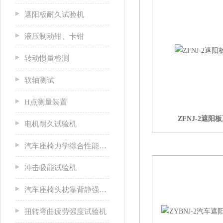
遮阳板耐久试验机
液压制动钳、卡钳
转动惯量检测
软轴测试
H点测量装置
ZFNJ-2遮
电机耐久试验机
汽车座椅力学综合性能试验机
冲击吸能试验机
汽车座椅头枕靠背静强度试验台
扭转弯曲疲劳强度试验机