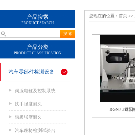
您现在的位置：
首页
>>
产品搜索
PRODUCT SEARCH
产品分类
PRODUCT CLASSIFICATION
汽车零部件检测设备
伺服电缸及控制系统
扶手强度耐久
DGNJ-5遮
踏板强度耐久
汽车座椅检测试验台