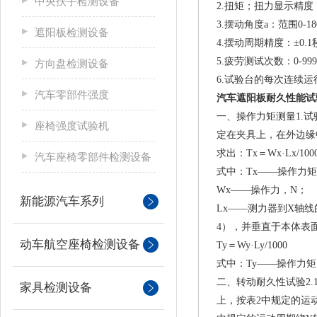
中央扶手检测设备
2.扭矩；扭力显示精度：0
3.摆动角度a：范围0-18
遮阳板检测设备
4.摆动周期精度：±0.1
5.疲劳测试次数：0-
方向盘检测设备
6.试验台的每次连续运
汽车零部件强度
汽车遮阳板耐久性能试
一、操作力矩测量1.
座椅强度试验机
定在夹具上，在外边缘
求出：Tx＝Wx·Lx/100
汽车座椅零部件检测设备
式中：Tx——操作力矩
Wx——操作力，N；
新能源汽车系列
Lx——测力器到X轴
4），并垂直于本体表
动车航空座椅检测设备
Ty＝Wy·Ly/1000
式中：Ty——操作力矩
二、转动耐久性试验2
家具检测设备
上，按表2中规定的运动