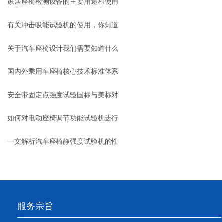
家居座椅检测设备的主要用途和使用
注意事项介绍
有关冲击吸能试验机的使用，你知道
多少？
关于汽车座椅设计我们需要知道什么
国内外乘用车座椅核心技术标准体系
及关键指标解析
安全带固定点强度试验国标与美标对
比分析
如何对电动座椅调节功能试验机进行
维护和保养？
一文解析汽车座椅静强度试验机的性
能特点
服务宗旨