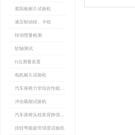
遮阳板耐久试验机
液压制动钳、卡钳
转动惯量检测
软轴测试
H点测量装置
电机耐久试验机
汽车座椅力学综合性能试验机
冲击吸能试验机
汽车座椅头枕靠背静强度试验台
扭转弯曲疲劳强度试验机