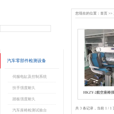
您现在的位置：
首页
>>
产品搜索
PRODUCT SEARCH
产品分类
PRODUCT CLASSIFICATION
汽车零部件检测设备
伺服电缸及控制系统
扶手强度耐久
HKZY-2航空座
踏板强度耐久
共 3 条记录，当前 1 /
汽车座椅检测试验台