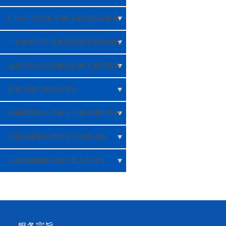
C-IASI 2023版 座椅/头枕试验评价规
程（征求意见稿）
一文解析汽车座椅静强度试验机的性
能特点
这是你知道的高频电缸耐久测试系统
吗？
反复充放气测试仪简介
座椅调高耐久试验台主要由哪些部分
组成？
汽车座椅安全带固定点强度试验
（ECE R14）解析
儿童座椅翻转试验方案及其优化