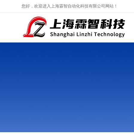
您好，欢迎进入上海霖智自动化科技有限公司网站！