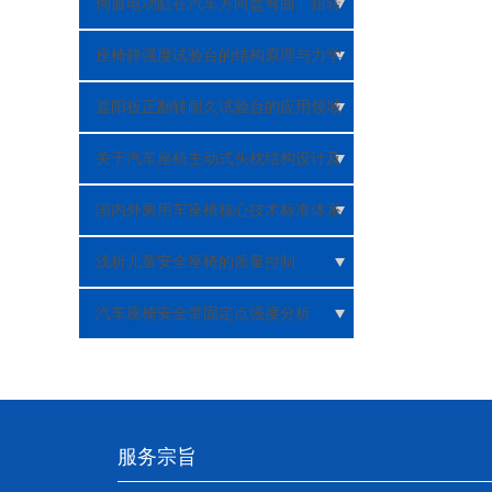
化研究
伺服电动缸在汽车方向盘弯曲、扭转
疲劳试验台中的应用
座椅静强度试验台的结构原理与力学
性能检测应用
遮阳板正翻转耐久试验台的应用领域
与重要性
关于汽车座椅主动式头枕结构设计及
安全性探讨
国内外乘用车座椅核心技术标准体系
及关键指标解析
浅析儿童安全座椅的质量控制
汽车座椅安全带固定点强度分析
服务宗旨