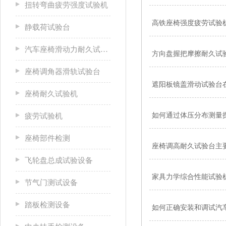
扭转弯曲疲劳强度试验机
高铁座椅强度疲劳试验
静载荷试验台
汽车座椅滑动力耐久试验台
方向盘握把摩擦耐久试
座椅调角器滑轨试验台
遮阳板镜盖滑动试验台
座椅耐久试验机
如何通过体压分布测量
疲劳试验机
座椅部件检测
座椅调高耐久试验台主
飞轮盘总成试验设备
家具力学综合性能试验
节气门测试设备
踏板检测设备
如何正确安装和调试汽