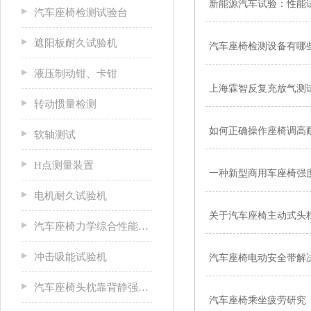
新能源汽车试验：性能
汽车座椅检测试验台
遮阳板耐久试验机
汽车座椅检测设备有哪
液压制动钳、卡钳
上海霖智反复充放气测
转动惯量检测
如何正确操作座椅调高
软轴测试
H点测量装置
一种新型商用车座椅强
电机耐久试验机
关于汽车座椅主动式头
汽车座椅力学综合性能试验机
冲击吸能试验机
汽车座椅电动安全带解
汽车座椅头枕靠背静强度试验台
汽车座椅乘坐疲劳研究