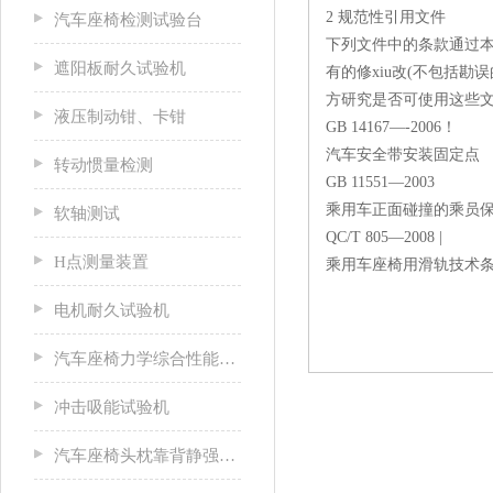
2 规范性引用文件
汽车座椅检测试验台
下列文件中的条款通过本
遮阳板耐久试验机
有的修xiu改(不包括勘
方研究是否可使用这些文
液压制动钳、卡钳
GB 14167—-2006！
汽车安全带安装固定点
转动惯量检测
GB 11551—2003
乘用车正面碰撞的乘员
软轴测试
QC/T 805—2008 |
H点测量装置
乘用车座椅用滑轨技术
电机耐久试验机
汽车座椅力学综合性能试验机
冲击吸能试验机
汽车座椅头枕靠背静强度试验台