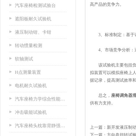
高产品的竞争力。
汽车座椅检测试验台
遮阳板耐久试验机
液压制动钳、卡钳
3、标准制定：基于试
转动惯量检测
4、市场竞争分析：通
软轴测试
该试验机主要包括负载
H点测量装置
拟装置可以模拟座椅上
据记录，提高测试效率
电机耐久试验机
总之，
座椅调角器
汽车座椅力学综合性能试验机
供有力支持。
冲击吸能试验机
汽车座椅头枕靠背静强度试验台
上一篇：
新开发液压制
下一篇：
方向盘扭转试