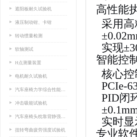
高性能
遮阳板耐久试验机
采用高
液压制动钳、卡钳
±0.02
转动惯量检测
实现±3
软轴测试
智能控
H点测量装置
核心控
电机耐久试验机
PCIe-6
汽车座椅力学综合性能试验机
PID
冲击吸能试验机
±0.1m
汽车座椅头枕靠背静强度试验台
实时显
扭转弯曲疲劳强度试验机
专业软