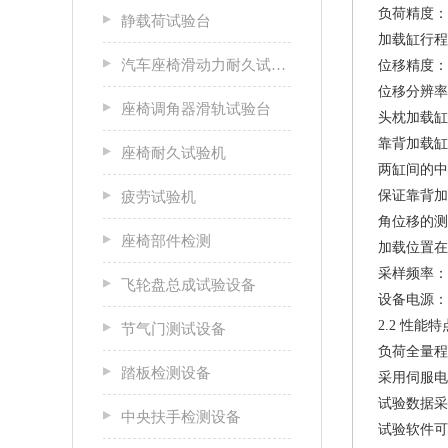
负荷精度：
静载荷试验台
加载缸行程
汽车座椅滑动力耐久试验台
位移精度：
位移分辨率：
座椅调角器滑轨试验台
头枕加载缸
靠背加载缸
座椅耐久试验机
两缸间的中
保证靠背加
疲劳试验机
角位移的测量
座椅部件检测
加载位置在H
采样频率：1
飞轮盘总成试验设备
设备电源：单
2.2 性能
节气门测试设备
负荷全量程
踏板检测设备
采用伺服电
试验数据采
中央扶手检测设备
试验软件可