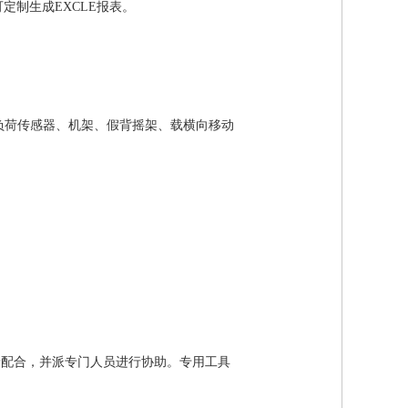
定制生成EXCLE报表。
负荷传感器、机架、
假背摇架、
载
横向移动
给予配合，并派专门人员进行协助。专用工具