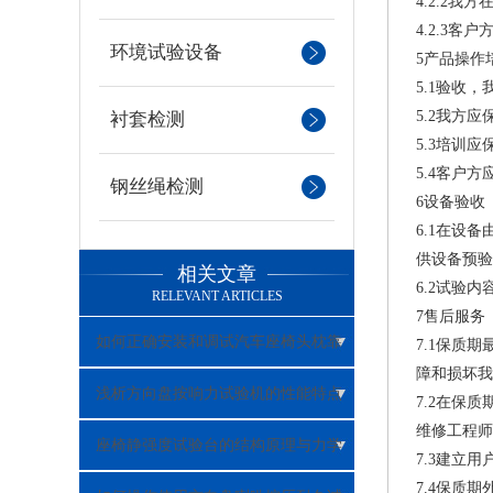
4.2.2
4.2.3
环境试验设备
5产品操
5.1验收
5.2我方
衬套检测
5.3培训
5.4客户
钢丝绳检测
6设备验
6.1在设
供设备预
相关文章
6.2试验
RELEVANT ARTICLES
7售后服
如何正确安装和调试汽车座椅头枕靠
7.1保质
障和损坏
背静强度试验台？
浅析方向盘按响力试验机的性能特点
7.2在保
维修工程师
和结构特点
座椅静强度试验台的结构原理与力学
7.3建立
7.4保质