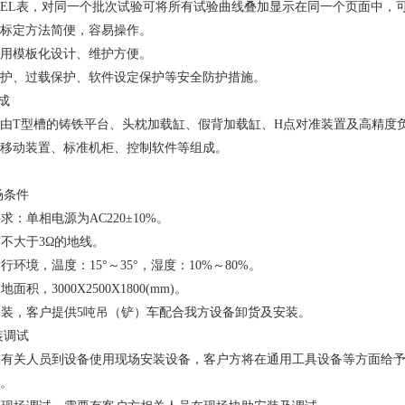
CEL表，对同一个批次试验可将所有试验曲线叠加显示在同一个页面中，可
标定方法简便，容易操作。
用模板化设计、维护方便。
护、过载保护、软件设定保护等安全防护措施。
成
由T型槽的铸铁平台、头枕加载缸、假背加载缸、H点对准装置及高精度
移动装置、标准机柜、控制软件等组成。
试
现场条件
源要求：单相电源为AC220±10%。
具有不大于3Ω的地线。
备运行环境，温度：15°～35°，湿度：10%～80%。
占地面积，3000X2500X1800(mm)。
设备吊装，客户提供5吨吊（铲）车配合我方设备卸货及安装。
安装调试
我方派有关人员到设备使用现场安装设备，客户方将在通用工具设备等方面
带。