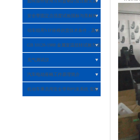
性能检测应用
如何操作使用方向盘喇叭按压耐久试
验机？
安全带固定点强度试验国标与美标对
比分析
动车组用VIP座椅供货技术条件，及标
准TB/T3263标准
GB 10128-1988 金属室温扭转试验方法
充气测试仪
汽车电动座椅工作原理简介
机动车乘员用安全带和约束系统 安装
固定点