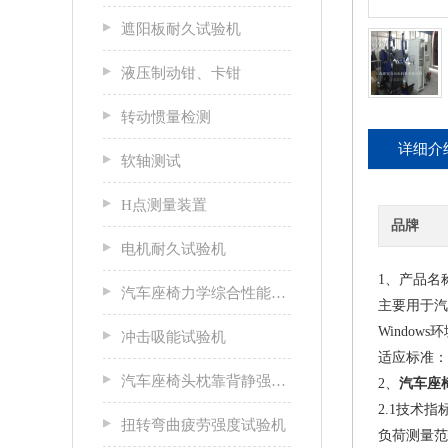
遮阳板耐久试验机
液压制动钳、卡钳
转动惯量检测
详细介
软轴测试
H点测量装置
品牌
电机耐久试验机
1、产品名
汽车座椅力学综合性能试验机
主要用于汽
Windo
冲击吸能试验机
适应标准：GB
汽车座椅头枕靠背静强度试验台
2、
汽车座
2.1技术指
扭转弯曲疲劳强度试验机
负荷测量范围