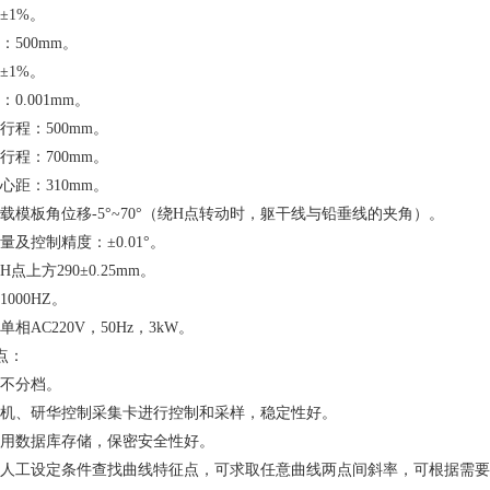
±1%。
：500mm。
±1%。
0.001mm。
行程：500mm。
行程：700mm。
心距：310mm。
载模板角位移-5°~70°（绕H点转动时，躯干线与铅垂线的夹角）。
及控制精度：±0.01°。
点上方290±0.25mm。
000HZ。
相AC220V，50Hz，3kW。
特点：
不分档。
机、研华控制采集卡进行控制和采样，稳定性好。
用数据库存储，保密安全性好。
人工设定条件查找曲线特征点，可求取任意曲线两点间斜率，可根据需要