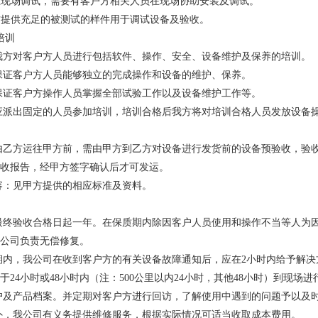
我方在现场调试，需要有客户方相关人员在现场协助安装及调试。
客户方提供充足的被测试的样件用于调试设备及验收。
作培训
，我方对客户方人员进行包括软件、操作、安全、设备维护及保养的培训。
应保证客户方人员能够独立的完成操作和设备的维护、保养。
应保证客户方操作人员掌握全部试验工作以及设备维护工作等。
方应派出固定的人员参加培训，培训合格后我方将对培训合格人员发放设
收
备由乙方运往甲方前，需由甲方到乙方对设备进行发货前的设备预验收，验
验收报告，经甲方签字确认后才可发运。
内容：见甲方提供的相应标准及资料。
务
期最终验收合格日起一年。在保质期内除因客户人员使用和操作不当等人为
我公司负责无偿修复。
质期内，我公司在收到客户方的有关设备故障通知后，应在2小时内给予解
于24小时或48小时内（注：500公里以内24小时，其他48小时）到现场
用户及产品档案。并定期对客户方进行回访，了解使用中遇到的问题予以
期外，我公司有义务提供维修服务，根据实际情况可适当收取成本费用。