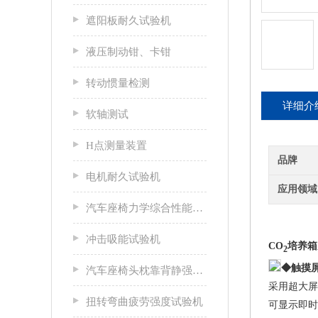
遮阳板耐久试验机
液压制动钳、卡钳
转动惯量检测
详细介
软轴测试
H点测量装置
品牌
电机耐久试验机
应用领域
汽车座椅力学综合性能试验机
冲击吸能试验机
CO
培养箱
2
◆触摸
汽车座椅头枕靠背静强度试验台
采用超大屏
扭转弯曲疲劳强度试验机
可显示即时