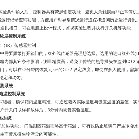
试验条件输入后，控制器具有荧屏锁定功能，避免人为触摸而非正常停机
器运行记录查询功能，方便用户对异常情况进行追踪和追溯历史运行资讯
485通讯接口，可在电脑上设计程式，监视实验过程并执行开关机等功能。
浓度控制系统
（IR）传感器控制
中需要频繁打开箱门的，红外线传感器是理想选择。选用的进口红外线(IR)
箱内部其它条件影响，测量精度高，避免了传统的热导探头在监测CO 2
关门，可以在≤3分钟内恢复到5%的CO 2 设定浓度，即使在多人使用，
速稳定和均匀。
测系统
箱温控制系统
探测器，确保箱内温度精准。可通过箱内实际温度与设置温度的差值，实
户开关门取样和放样后，3分钟内恢复实验温度。
热系统
有加热功能， 门温跟随箱温而略高于箱温， 可有效防止玻璃门产生冷凝水
生而带来微生物污染的可能性。