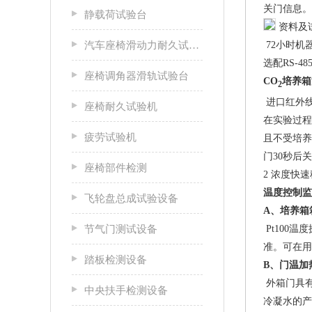
关门信息。
静载荷试验台
资料及
72小时机
汽车座椅滑动力耐久试验台
选配RS-
座椅调角器滑轨试验台
CO
培养箱
2
进口红外线
座椅耐久试验机
在实验过程
疲劳试验机
且不受培养
门30秒后
座椅部件检测
2 浓度快
温度控制监
飞轮盘总成试验设备
A
、培养箱
节气门测试设备
Pt100
温度
准。可在用
踏板检测设备
B
、门温加
外箱门具
中央扶手检测设备
冷凝水的产