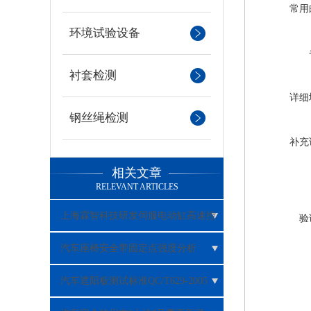
常用
环境试验设备
衬套检测
详细
钢丝绳检测
补充
相关文章
RELEVANT ARTICLES
上海霖智科技研发伺服电动缸高速控
验
制器在佛吉亚系统得到广泛应用！
汽车座椅安全带固定点强度分析
汽车遮阳板测试标准QC/T629-2005