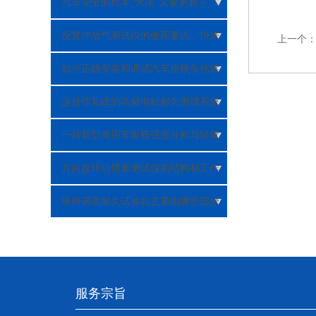
汽车安全的根本“大法”又要更新了：
GB7258修订
反复冲放气测试仪的使用要点，快来
上一个
了解一下吧！
如何正确安装和调试汽车座椅头枕靠
背静强度试验台？
这是你知道的高频电缸耐久测试系统
吗？
一种新型商用车座椅强度分析与轻量
化研究
方向盘转动惯量测试仪的结构和工作
原理
座椅调高耐久试验台主要由哪些部分
组成？
服务宗旨