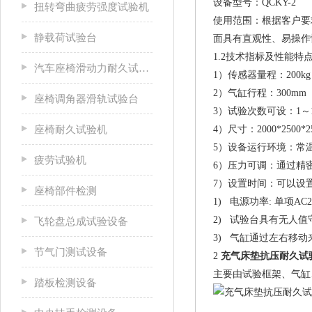
设备型号：QCKY-2
扭转弯曲疲劳强度试验机
使用范围：根据客户要
静载荷试验台
面具有直观性、易操作
1.2技术指标及性能特
汽车座椅滑动力耐久试验台
1）传感器量程：200kg
2）气缸行程：300mm
座椅调角器滑轨试验台
3）试验次数可设：1～10
座椅耐久试验机
4）尺寸：2000*250
5）设备运行环境：常
疲劳试验机
6）压力可调：通过精
7）设置时间：可以设
座椅部件检测
1) 电源功率: 单项AC22
2) 试验台具有无人
飞轮盘总成试验设备
3) 气缸通过左右移
节气门测试设备
2
充气床垫抗压耐久试
主要由试验框架、气缸
踏板检测设备