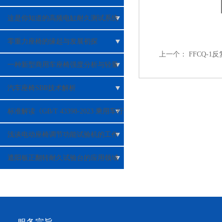
性能检测应用
这是你知道的高频电缸耐久测试系统
吗？
零重力座椅的缘起与发展初探
上一个：
FFCQ-
一种新型商用车座椅强度分析与轻量
化研究
汽车座椅SBR技术解析
标准解读《GB/T 43398-2023 乘用车行
李移动对乘员伤害的安全要求》
浅谈电动座椅调节功能试验机的工作
原理
遮阳板正翻转耐久试验台的应用领域
与重要性