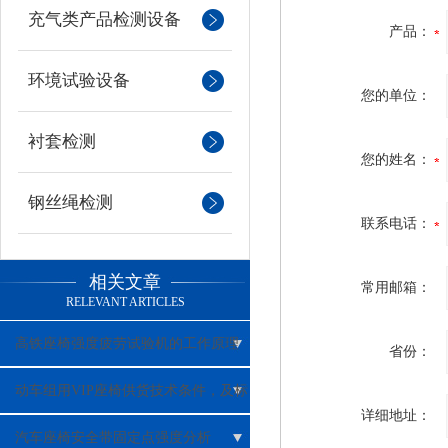
充气类产品检测设备
产品：
环境试验设备
您的单位：
衬套检测
您的姓名：
钢丝绳检测
联系电话：
相关文章
常用邮箱：
RELEVANT ARTICLES
高铁座椅强度疲劳试验机的工作原理
省份：
动车组用VIP座椅供货技术条件，及标
详细地址：
准TB/T3263标准
汽车座椅安全带固定点强度分析