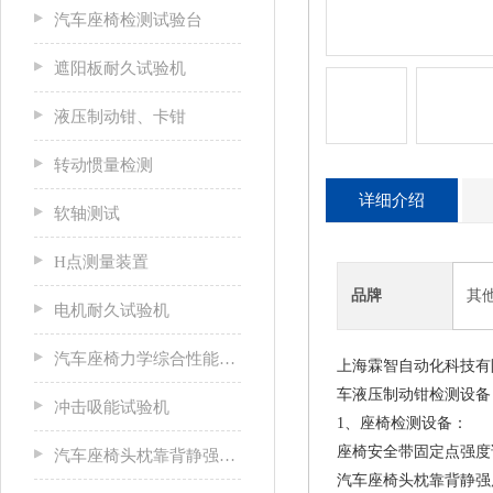
汽车座椅检测试验台
遮阳板耐久试验机
液压制动钳、卡钳
转动惯量检测
详细介绍
软轴测试
H点测量装置
品牌
其
电机耐久试验机
汽车座椅力学综合性能试验机
上海霖智自动化科技有
车液压制动钳检测设备
冲击吸能试验机
1、
座椅检测设备：
座椅安全带固定点强度
汽车座椅头枕靠背静强度试验台
汽车座椅头枕靠背静强