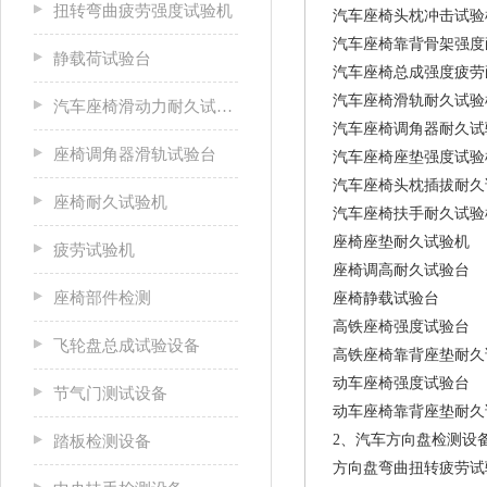
扭转弯曲疲劳强度试验机
汽车座椅头枕冲击试验
汽车座椅靠背骨架强度
静载荷试验台
汽车座椅总成强度疲劳
汽车座椅滑轨耐久试验
汽车座椅滑动力耐久试验台
汽车座椅调角器耐久试
座椅调角器滑轨试验台
汽车座椅座垫强度试验
汽车座椅头枕插拔耐久
座椅耐久试验机
汽车座椅扶手耐久试验
座椅座垫耐久试验机
疲劳试验机
座椅调高耐久试验台
座椅部件检测
座椅静载试验台
高铁座椅强度试验台
飞轮盘总成试验设备
高铁座椅靠背座垫耐久
动车座椅强度试验台
节气门测试设备
动车座椅靠背座垫耐久
2、
汽车方向盘检测设
踏板检测设备
方向盘弯曲扭转疲劳试