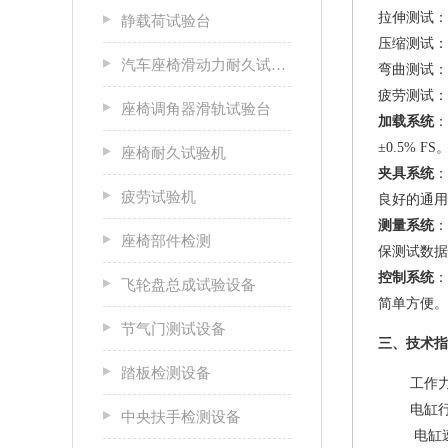
拉伸测试：
静载荷试验台
压缩测试：
汽车座椅滑动力耐久试验台
弯曲测试：
疲劳测试：
座椅调角器滑轨试验台
加载系统
：
±0.5% FS
座椅耐久试验机
夹具系统
：
疲劳试验机
良好的通用
测量系统
：
座椅部件检测
保测试数据
控制系统
：
飞轮盘总成试验设备
简单方便。
节气门测试设备
三、技术指
踏板检测设备
工作力可
电缸行程
中央扶手检测设备
电缸速度可