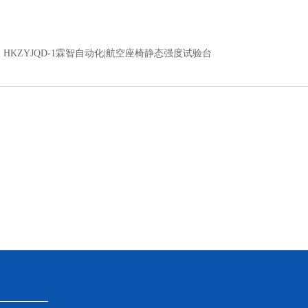
：
HKZYJQD-1霖智自动化|航空座椅静态强度试验台