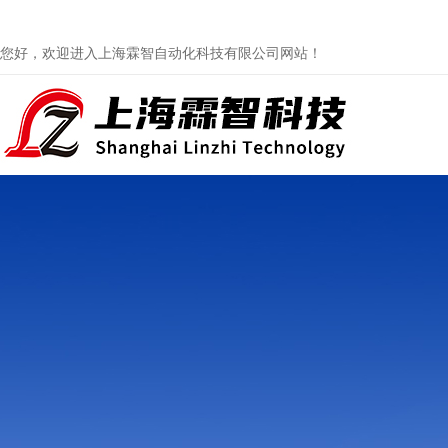
您好，欢迎进入上海霖智自动化科技有限公司网站！