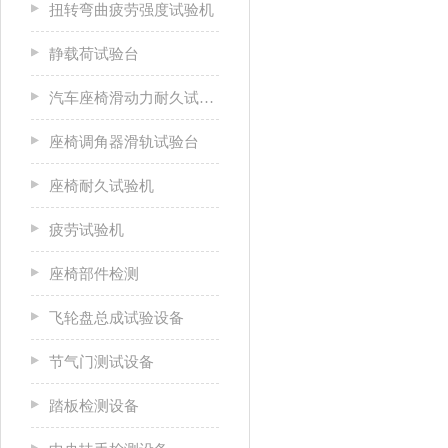
扭转弯曲疲劳强度试验机
静载荷试验台
汽车座椅滑动力耐久试验台
座椅调角器滑轨试验台
座椅耐久试验机
疲劳试验机
座椅部件检测
飞轮盘总成试验设备
节气门测试设备
踏板检测设备